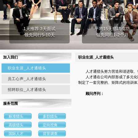
1天推荐 3天面试
平均15天猎聘成功
领先同行5-10天
领先同行1-2个月
加入我们
职业生涯_人才通猎头
职业生涯_人才通猎头
人才通猎头努力营造和谐进取、
人才通在公司内部形成了多元化
员工心声_人才通猎头
制定了一套完整的、矩阵式的培训体
招聘职位_人才通猎头
顾问序列：
服务范围
标准猎头
多职猎头
高级猎头
定向挖角
国际人才
背景调查