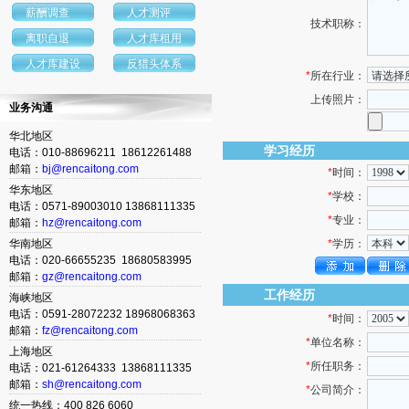
薪酬调查
人才测评
技术职称：
离职自退
人才库租用
人才库建设
反猎头体系
*
所在行业：
上传照片：
业务沟通
华北地区
学习经历
电话：010-88696211 18612261488
邮箱：
bj@rencaitong.com
*
时间：
华东地区
*
学校：
电话：0571-89003010 13868111335
*
专业：
邮箱：
hz@rencaitong.com
华南地区
*
学历：
电话：020-66655235 18680583995
邮箱：
gz@rencaitong.com
工作经历
海峡地区
电话：0591-28072232 18968068363
*
时间：
邮箱：
fz@rencaitong.com
*
单位名称：
上海地区
*
所任职务：
电话：021-61264333 13868111335
邮箱：
sh@rencaitong.com
*
公司简介：
统一热线：400 826 6060