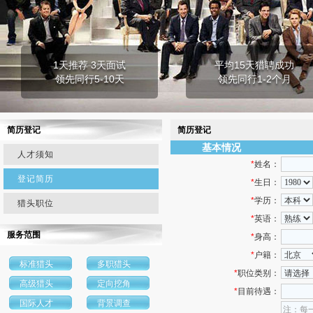
1天推荐 3天面试
平均15天猎聘成功
领先同行5-10天
领先同行1-2个月
简历登记
简历登记
基本情况
人才须知
*
姓名：
登记简历
*
生日：
*
学历：
猎头职位
*
英语：
服务范围
*
身高：
*
户籍：
标准猎头
多职猎头
*
职位类别：
高级猎头
定向挖角
*
目前待遇：
国际人才
背景调查