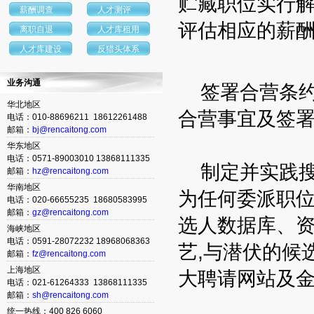
贮藏职位实行解
薪酬调查
人才测评
评估相应的薪酬
离职自退
人才库租用
人才库建设
反猎头体系
业务沟通
签署合营条约
华北地区
合营事宜及签署
电话：010-88696211 18612261488
邮箱：
bj@rencaitong.com
华东地区
电话：0571-89003010 13868111335
制定并实践搜
邮箱：
hz@rencaitong.com
华南地区
为任何委派职位
电话：020-66655235 18680583995
邮箱：
gz@rencaitong.com
选人数据库、资
海峡地区
电话：0591-28072232 18968068363
艺,与潜伏的候
邮箱：
fz@rencaitong.com
上海地区
大聘请网站及金
电话：021-61264333 13868111335
邮箱：
sh@rencaitong.com
统一热线：400 826 6060