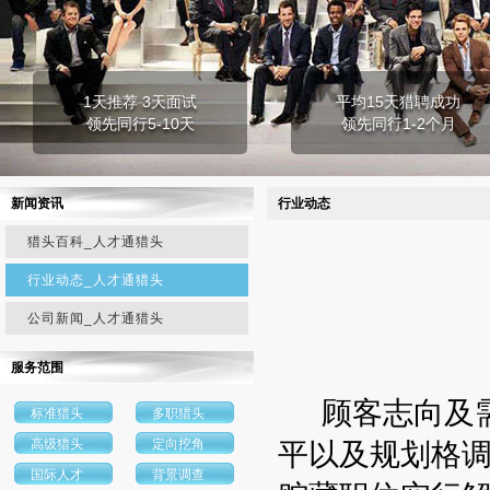
1天推荐 3天面试
平均15天猎聘成功
领先同行5-10天
领先同行1-2个月
新闻资讯
行业动态
猎头百科_人才通猎头
行业动态_人才通猎头
公司新闻_人才通猎头
服务范围
顾客志向及需
标准猎头
多职猎头
高级猎头
定向挖角
平以及规划格调
国际人才
背景调查