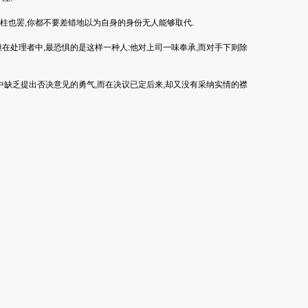
柱也罢,你都不要差错地以为自身的身份无人能够取代.
在处理者中,最恐惧的是这样一种人:他对上司一味奉承,而对手下则除
中缺乏提出否决意见的勇气,而在决议已定后来,却又没有采纳实情的襟