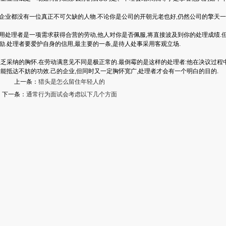
业都没有一位真正不可欠缺的人物.不论你是公司的开朝元老也好,仍然公司的擎天一
处理者是一项需求获得合营的劳动,他人对你是否佩服,将直接波及到你的处理成绩.但
励.处理者要爱护自身的信用,最主要的一条,是待人处事采用客观立场.
乏采纳的胸怀.在劳动满意见不同是极正常的.最倒霉的是这样的处理者:他在决议过程
未能抵达不妨的功效.己的企业,但同时又一定胸怀宽广,处理者才会有一个明白的目的.
上一条：
猎头是怎么留住年轻人的
下一条：
通常行为面试会考虑以下几个方面