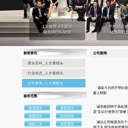
1天推荐 3天面试
平均15天
领先同行5-10天
领先同行1
新闻资讯
公司新闻
猎头百科_人才通猎头
行业动态_人才通猎头
公司新闻_人才通猎头
诫奋斗目的不明白处理
蒙上阴影.
服务范围
诫歪曲招聘干系处理者
标准猎头
多职猎头
是"足以行使势力"就够
高级猎头
定向挖角
诫以公司能源充任个体
国际人才
背景调查
持下去.因为假如把规