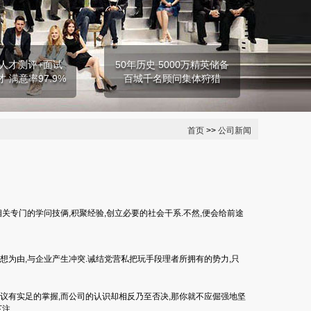
人才测评+面试
50年历史 5000万精英储备
才 满意率97.9%
百城千名顾问集体狩猎
首页
>>
公司新闻
专门的学问技俩,积聚经验,创立必要的社会干系.不然,便会给前途
为由,与企业产生冲突.诫结党营私把玩手段理者所拥有的势力,只
议有实足的掌握,而公司的认识却相反乃至否决,那你就不应倔强地坚
注.