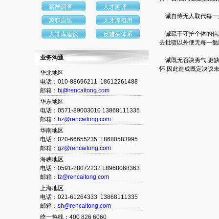
薪酬调查
人才测评
诫自恃无人取代每一企
离职自退
人才库租用
诫疏于守护个体的信用
人才库建设
反猎头体系
去批驳以外便无每一勉
业务沟通
诫既无否决勇气,更缺
怀,因此造成既定决议
华北地区
电话：010-88696211 18612261488
邮箱：
bj@rencaitong.com
华东地区
电话：0571-89003010 13868111335
邮箱：
hz@rencaitong.com
华南地区
电话：020-66655235 18680583995
邮箱：
gz@rencaitong.com
海峡地区
电话：0591-28072232 18968068363
邮箱：
fz@rencaitong.com
上海地区
电话：021-61264333 13868111335
邮箱：
sh@rencaitong.com
统一热线：400 826 6060