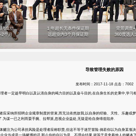
猎聘成功
1 年超长无条件保证期
背景调查+
-2个月
远超业内3个月保证期
360度选人
导致管理失败的原因
发布时间：2017-11-18 点击：7002
者一定趁早明白以及认清自身的竭力目的以及奋斗目的,在自身生长的史乘中,学习相关
应采纳所招聘企业规章制度的管束,而无法依然故我,以自身的经验、天性、乐趣或梦想
了.为谋一已之利而耍手腕、拉帮派,忽视企业益处,无疑是给自身缔造陷井.
赌注为公司承担风险是处理者应称职责,但这不等于迷茫冒险.倘若你以为自身某项决
划企业当成是一场赌博的话,那么你的自以为是、不理会结果,就等于是拿着他人的赌本下