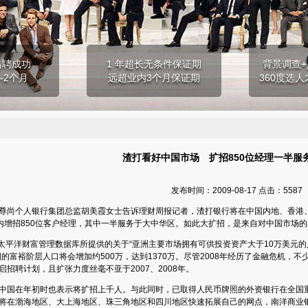
猎聘成功
1 年超长无条件保证期
背景调查+
-2个月
远超业内3个月保证期
360度选人
渣打看好中国市场 扩招850位经理一半服
发布时间：2009-08-17 点击：5587
尚个人银行集团总监胡美霞女士告诉理财周报记者，渣打银行将在中国内地、香港
8月内增招850位客户经理，其中一半服务于大中华区。如此大扩招，是来自对中国市场
or亚洲太平洋财富管理数据库所提供的关于“亚洲主要市场拥有可供投资资产大于10万美元
中国的富裕阶层人口将会增加约500万，达到1370万。尽管2008年经历了金融危机
招聘计划，且扩张力度丝毫不亚于2007、2008年。
国在年初时也表示将扩招上千人。与此同时，已取得人民币牌照的外资银行在全国重
将在渤海地区、大上海地区、珠三角地区和四川地区快速拓展自己的网点，南洋商业