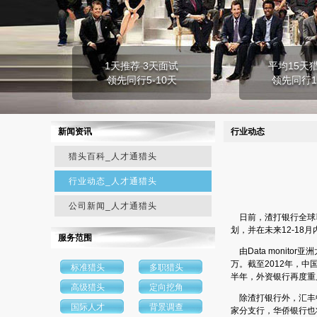
1天推荐 3天面试
平均15天
领先同行5-10天
领先同行1
新闻资讯
行业动态
猎头百科_人才通猎头
行业动态_人才通猎头
公司新闻_人才通猎头
日前，渣打银行全球尊
划，并在未来12-1
服务范围
由Data monit
万。截至2012年，
标准猎头
多职猎头
半年，外资银行再度重启
高级猎头
定向挖角
除渣打银行外，汇丰中
国际人才
背景调查
家分支行，华侨银行也