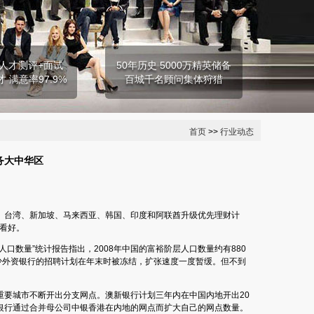
人才测评+面试
50年历史 5000万精英储备
才 满意率97.9%
百城千名顾问集体狩猎
首页
>>
行业动态
务大中华区
、台湾、新加坡、马来西亚、韩国、印度和阿联酋升级优先理财计
的看好。
的人口数量”统计报告指出，2008年中国的富裕阶层人口数量约有880
，不少外资银行的招聘计划在年末时被冻结，扩张速度一度暂缓。但不到
要城市不断开出分支网点。澳新银行计划三年内在中国内地开出20
银行通过合并母公司中银香港在内地的网点而扩大自己的网点数量。