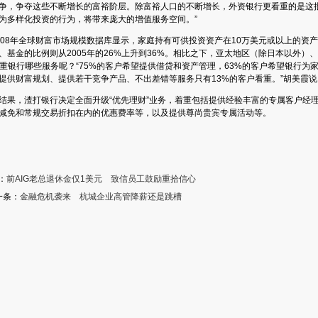
争，争夺这些不断增长的富裕阶层。除富裕人口的不断增长，外资银行更看重的是这
为多样化投资的行为，将带来庞大的增值服务空间。”
08年全球财富市场规模数据库显示，家庭持有可供投资资产在10万美元或以上的资产组
、基金的比例则从2005年的26%上升到36%。相比之下，亚太地区（除日本以外）
看重银行哪些服务呢？“75%的客户希望提供借贷和资产管理，63%的客户希望银行为
提供财富规划、提供若干竞争产品、不出差错等服务只有13%的客户看重。”胡美霞说
果，渣打银行决定全面升级“优先理财”业务，着重包括提供经验丰富的专属客户经
减免和常规交易折扣在内的优惠费率等，以及提供尊尚贵宾专属活动等。
：
前AIG老总退休金仅1美元 致信员工鼓励重拾信心
一条：
金融危机袭来 杭城企业高管降薪还是跳槽