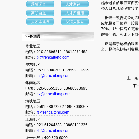
越来越多的银行直面竞
薪酬调查
人才测评
裕人口从现金储蓄转变
离职自退
人才库租用
据波士顿咨询公司20
人才库建设
反猎头体系
应地投资于债券、股票
79%。那中国客户更
解决问题。相比之下对
业务沟通
正是基于这样的调查结
华北地区
道、提供包括特别费用
电话：010-88696211 18612261488
邮箱：
bj@rencaitong.com
华东地区
电话：0571-89003010 13868111335
邮箱：
hz@rencaitong.com
上一条
华南地区
下
电话：020-66655235 18680583995
邮箱：
gz@rencaitong.com
海峡地区
电话：0591-28072232 18968068363
邮箱：
fz@rencaitong.com
上海地区
电话：021-61264333 13868111335
邮箱：
sh@rencaitong.com
统一热线：400 826 6060