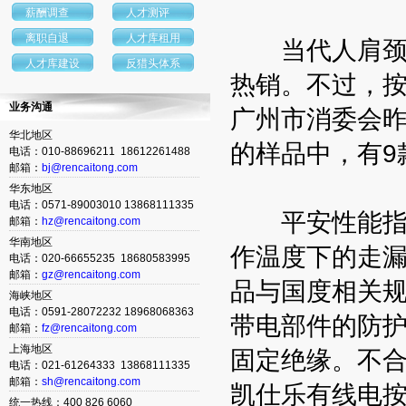
薪酬调查
人才测评
离职自退
人才库租用
当代人肩颈劳
人才库建设
反猎头体系
热销。不过，
业务沟通
广州市消委会昨
华北地区
的样品中，有9
电话：010-88696211 18612261488
邮箱：
bj@rencaitong.com
华东地区
电话：0571-89003010 13868111335
平安性能指标
邮箱：
hz@rencaitong.com
华南地区
作温度下的走漏
电话：020-66655235 18680583995
邮箱：
gz@rencaitong.com
品与国度相关
海峡地区
电话：0591-28072232 18968068363
带电部件的防
邮箱：
fz@rencaitong.com
上海地区
固定绝缘。不
电话：021-61264333 13868111335
邮箱：
sh@rencaitong.com
凯仕乐有线电
统一热线：400 826 6060