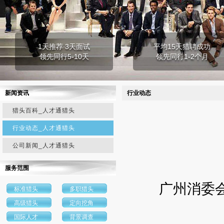
1天推荐 3天面试
平均15天猎聘成功
领先同行5-10天
领先同行1-2个月
新闻资讯
行业动态
猎头百科_人才通猎头
行业动态_人才通猎头
公司新闻_人才通猎头
服务范围
广州消委会抽
标准猎头
多职猎头
高级猎头
定向挖角
国际人才
背景调查