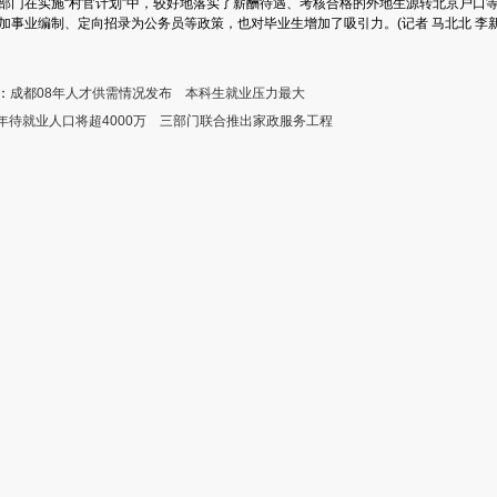
门在实施“村官计划”中，较好地落实了薪酬待遇、考核合格的外地生源转北京户口
加事业编制、定向招录为公务员等政策，也对毕业生增加了吸引力。(记者 马北北 李
：
成都08年人才供需情况发布 本科生就业压力最大
年待就业人口将超4000万 三部门联合推出家政服务工程