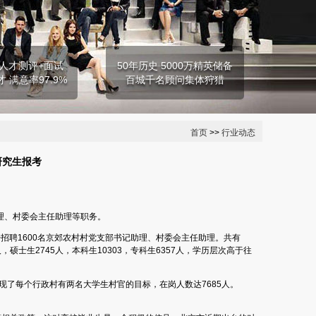
人才测评+面试
50年历史 5000万精英储备
才 满意率97.9%
百城千名顾问集体狩猎
首页
>>
行业动态
研究生报考
理、村委会主任助理等职务。
聘1600名京郊农村村党支部书记助理、村委会主任助理。共有
，硕士生2745人，本科生10303，专科生6357人，学历层次高于往
现了每个行政村有两名大学生村官的目标，在岗人数达7685人。