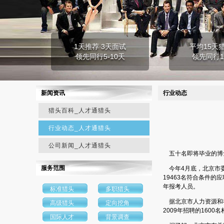
1天推荐 3天面试
平均15天
领先同行5-10天
领先同行1
新闻资讯
行业动态
猎头百科_人才通猎头
行业动态_人才通猎头
公司新闻_人才通猎头
五十名即将毕业的博士
服务范围
今年4月底，北京市委
19463名符合条件的
年报考人员。
标准猎头
多职猎头
据北京市人力资源和社
高级猎头
定向挖角
2009年招聘的160
国际人才
背景调查