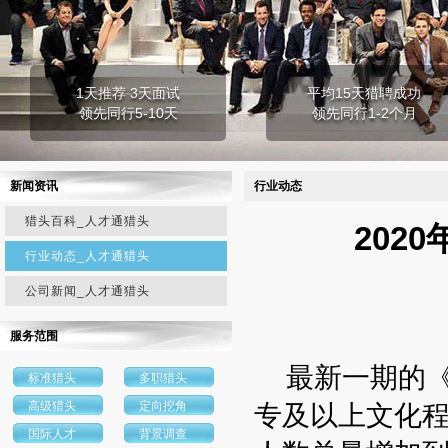
1天推荐 3天面试
平均15天猎聘成功
领先同行5-10天
领先同行1-2个月
新闻资讯
行业动态
猎头百科_人才通猎头
202
行业动态_人才通猎头
公司新闻_人才通猎头
服务范围
最新一期的《学
标准猎头
多职猎头
高级猎头
定向挖角
专及以上文化程
国际人才
背景调查