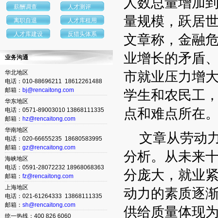
人数总量增加到
薪酬调查
人才测评
量规模，跃居
离职自退
人才库租用
人才库建设
反猎头体系
文章称，金融
业增长的矛盾、
业务沟通
市就业压力增大
华北地区
电话：010-88696211 18612261488
邮箱：
bj@rencaitong.com
学生和农民工
华东地区
点和难点所在
电话：0571-89003010 13868111335
邮箱：
hz@rencaitong.com
华南地区
文章从劳动力
电话：020-66655235 18680583995
邮箱：
gz@rencaitong.com
分析。从未来
海峡地区
电话：0591-28072232 18968068363
分庞大，就业紧
邮箱：
fz@rencaitong.com
上海地区
动力的素质逐
电话：021-61264333 13868111335
邮箱：
sh@rencaitong.com
供给质量体现
统一热线：400 826 6060