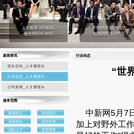
1天推荐 3天面试
平均15天猎聘成功
领先同行5-10天
领先同行1-2个月
新闻资讯
行业动态
猎头百科_人才通猎头
“世
行业动态_人才通猎头
公司新闻_人才通猎头
服务范围
中新网5月7
标准猎头
多职猎头
高级猎头
定向挖角
加上对野外工作
国际人才
背景调查