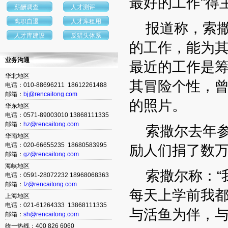
最好的工作”得
薪酬调查
人才测评
离职自退
人才库租用
报道称，索撒
人才库建设
反猎头体系
的工作，能为其
业务沟通
最近的工作是
华北地区
其冒险个性，
电话：010-88696211 18612261488
邮箱：
bj@rencaitong.com
的照片。
华东地区
电话：0571-89003010 13868111335
邮箱：
hz@rencaitong.com
索撒尔去年参加
华南地区
电话：020-66655235 18680583995
励人们捐了数
邮箱：
gz@rencaitong.com
海峡地区
索撒尔称：“我
电话：0591-28072232 18968068363
邮箱：
fz@rencaitong.com
每天上学前我
上海地区
电话：021-61264333 13868111335
与活鱼为伴，与
邮箱：
sh@rencaitong.com
统一热线：400 826 6060