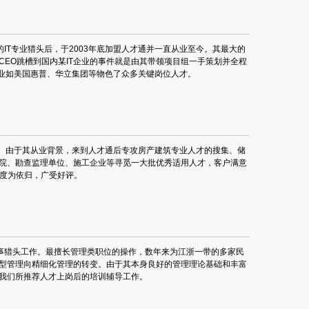
IT专业猎头后，于2003年底加盟人才通并一直从业至今。其最大的
头CEO跳槽到国内某IT企业的事件就是由其带领项目组一手策划并全程
企业如美国惠普、华立集团等物色了众多关键岗位人才。
作。由于其从业背景，来到人才通后专攻房产建筑专业人才的搜集、储
院、勘查监理单位、施工企业等寻觅一大批优秀适用人才，客户满意
意度为依归，广受好评。
从事猎头工作。最擅长管理类职位的操作，数年来为江浙一带的多家民
型管理向精细化管理的转变。由于其本身良好的管理理论基础和丰富
我们所推荐人才上岗后的培训辅导工作。