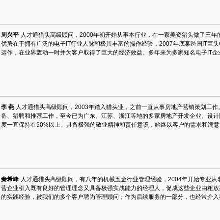
周兴平
人才通猎头高级顾问，2000年初开始从事本行业，在一家美资猎头做了三年的
优势在于拥有广泛的电子IT行业人脉和极其丰富的操作经验，2007年底某跨国IT巨
运作，在业界轰动一时并为客户取得了巨大的经济效益。多年来为多家知名电子IT
李 燕
人才通猎头高级顾问，2003年踏入猎头业，之前一直从事房地产营销策划工
备、猎聘和推荐工作，至今已为广东、江苏、浙江等地的多家房地产开发企业、设计
度一直保持在90%以上。具备极强的敬业精神和责任意识，始终以客户的需求和满
秦希峰
人才通猎头高级顾问，有八年的机械五金行业管理经验，2004年开始专业
营企业引入既有良好的管理理念又具备极强实战能力的经理人，促成这些企业由粗放
的实践经验，被我们的多个客户聘为管理顾问；作为后续服务的一部分，也经常介入