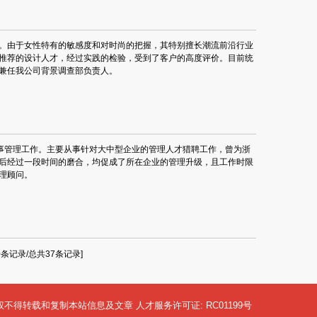
才通。由于女性特有的敏感度和对时尚的把握，其特别擅长潮流前沿行业
推荐的设计人才，经过实践的检验，受到了客户的高度评价。目前统
兼任我公司背景调查部负责人。
从事管理工作。主要从事针对大中型企业的管理人才猎聘工作，曾为浙
后经过一段时间的磨合，均促成了所在企业的管理升级，且工作时限
理顾问。
10条记录/总共37条记录]
served 未经授权不得转载和复制本站信息及文章
人才服务许可证: RC01199号