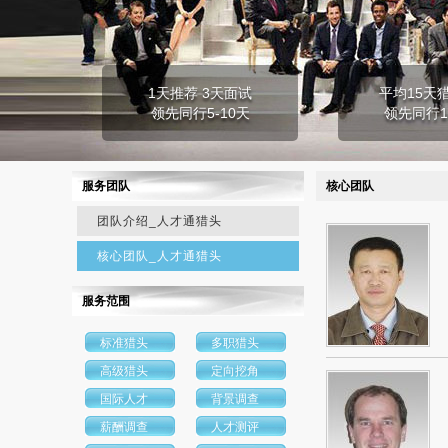
1天推荐 3天面试
平均15天
领先同行5-10天
领先同行1
服务团队
核心团队
团队介绍_人才通猎头
核心团队_人才通猎头
服务范围
标准猎头
多职猎头
高级猎头
定向挖角
国际人才
背景调查
薪酬调查
人才测评