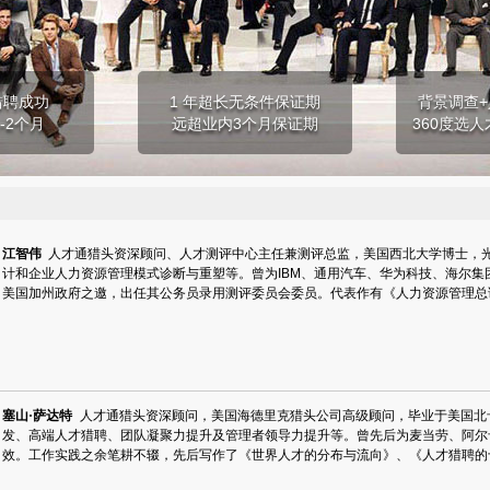
猎聘成功
1 年超长无条件保证期
背景调查+
-2个月
远超业内3个月保证期
360度选人
江智伟
人才通猎头资深顾问、人才测评中心主任兼测评总监，美国西北大学博士，
计和企业人力资源管理模式诊断与重塑等。曾为IBM、通用汽车、华为科技、海尔集团
美国加州政府之邀，出任其公务员录用测评委员会委员。代表作有《人力资源管理总
塞山·萨达特
人才通猎头资深顾问，美国海德里克猎头公司高级顾问，毕业于美国北
发、高端人才猎聘、团队凝聚力提升及管理者领导力提升等。曾先后为麦当劳、阿尔
效。工作实践之余笔耕不辍，先后写作了《世界人才的分布与流向》、《人才猎聘的