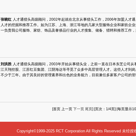
张晓红
人才通猎头高级顾问，2002年起就在北京从事猎头工作，2006年加盟人
人才的挖掘和推荐工作。如为江苏、上海、浙江等地的几家大型服饰企业和家纺企业
一负责我公司服饰、家纺、饰品及奢侈品行业的人才搜集、储备、猎聘和推荐工作，
刘洪胜
人才通猎头高级顾问，2003年开始从事猎头业，之前一直在日本东芝公司
江天翔控股、江苏红豆集团、江阴海达等寻觅了众多中高层管理人才。这些人才到岗
不少于三年。由于其良好的管理素养和出色的业务能力，目前兼任多家客户公司的管
[首页 上一页
下一页
尾页
] [页次：1/4页] [每页显示
Copyright©1999-2025 RCT Corporation All Rights Re