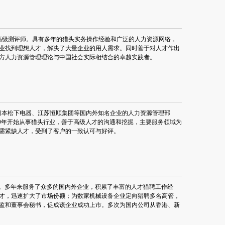
高级测评师。具有多年的猎头实务操作经验和广泛的人力资源网络，
业找到理想人才，解决了大量企业的用人需求。同时善于对人才作出
方人力资源管理理论与中国社会实际相结合的卓越实践者。
日本松下电器、江苏恒顺集团等国内外知名企业的人力资源管理部
0年开始从事猎头行业，善于高级人才的沟通和挖掘，主要服务领域为
需紧缺人才，受到了客户的一致认可与好评。
工作。多年来服务了众多的国内外企业，积累了丰富的人才猎聘工作经
才，迅速扩大了市场份额；为数家机械设备企业定向猎聘多名高管，
监和董事会秘书，促成该企业成功上市。多次为国内公司从香港、新