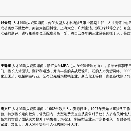
郑天涌
人才通猎头资深顾问，曾任大型人才市场猎头事业部副主任、人才测评中心
成功案例不胜枚举。如曾为德国博世、上海大众、广州宝洁、浙江绿城等众多知名企
准确的测评、进行相关职位匹配度分析，乐于将自己多年的从业经验传授于人，是西
王春涛
人才通猎头资深顾问，浙江大学MBA（人力资源管理方向），多年来供职于
门。擅长人才面试、测评和遴选，并有丰富的实战经验和广泛的人力资源网络。200
化工医药、机械制造行业。至今已先后为晨鸣纸业、新安化工等数十家企业找到了急
周文红
人才通猎头资深顾问，1992年涉足人力资源行业，1997年开始从事猎头
验。特别擅长定向挖角，曾为国内一大型消费品企业从竞争对手处引入多名关键性人
极大的增强了团队实力提升了销售额；为浙江一制造型企业从广东各引入一名财务总
家坡、加拿大、澳大利亚等地引入优秀国际性人才。