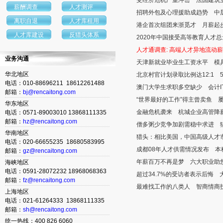
受经济危机严重冲击 法国建筑
薪酬调查
人才测评
招聘外包及心理援助成趋势 中
离职自退
人才库租用
港企首次组团来浙觅才 月薪起
人才库建设
反猎头体系
2020年中国接受高等教育人才
人才通调查: 高端人才异地流动
业务沟通
天津新就业毕业生工资水平 模
华北地区
北京村官计划录取比例达12:1 
电话：010-88696211 18612261488
澳门大学生求职多空缺少 会计IT
邮箱：
bj@rencaitong.com
“世界最好的工作”得主曾卖鱼 
华东地区
金融危机袭来 杭城企业高管降
电话：0571-89003010 13868111335
邮箱：
hz@rencaitong.com
僧多粥少竞争加剧需稳中求进 猎
华南地区
猎头：相比美国，中国高级人才
电话：020-66655235 18680583995
成都08年人才供需情况发布 本
邮箱：
gz@rencaitong.com
年薪百万不再是梦 六大职业助
海峡地区
电话：0591-28072232 18968068363
超过34.7%的受访者表示后悔
邮箱：
fz@rencaitong.com
最难找工作的八类人 智商情商
上海地区
电话：021-61264333 13868111335
邮箱：
sh@rencaitong.com
统一热线：400 826 6060