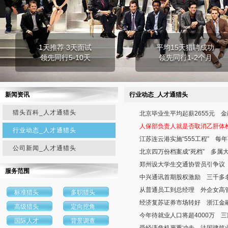
1天推荐 3天面试
平均15天猎聘成功
领先同行5-10天
领先同行1-2个月
新闻资讯
行业动态_人才通猎头
猎头百科_人才通猎头
北京毕业生平均起薪2655元 
人保部负责人就是否取消乙肝体
行业动态_人才通猎头
江苏连云港实施“555工程” 每
公司新闻_人才通猎头
北京四万份档案成“死档” 多属
郑州设大学生交通协管员引争议
服务范围
中兴通讯首期股权激励 三千多名
从普通员工到总经理 外企女高
标准猎头
多职猎头
经济复苏证券市场转好 浙江金
高级猎头
定向挖角
今年待就业人口将超4000万 
国际人才
背景调查